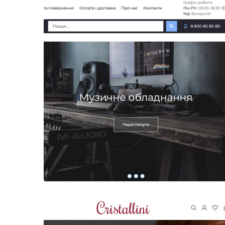
Создание сайта для продажи авто с ЕС и
США
ДИЗАЙН
ИНТЕРНЕТ МАГАЗИНЫ
КОРПОРАТИВНЫЕ
САЙТЫ
ПРОМО САЙТЫ
САЙТЫ КАТАЛОГИ
САЙТЫ
УСЛУГ
УНИКАЛЬНЫЕ ПРОЕКТЫ
Основной задачей от Заказчика было
создать сайт каталог с максимально
Создание интернет-магазина
музыкальных инструментов