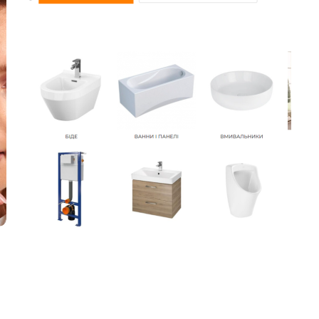
ДИЗАЙН
ИНТЕРНЕТ МАГАЗИНЫ
КОРПОРАТИВНЫЕ
САЙТЫ
ПРОМО САЙТЫ
САЙТЫ КАТАЛОГИ
Заказчик поставил задачу создать
уникальный дизайн и задать
Создание интернет-магазина сантехники
ДИЗАЙН
ИНТЕРНЕТ МАГАЗИНЫ
САЙТЫ
КАТАЛОГИ
Перед нами стояла задача создать