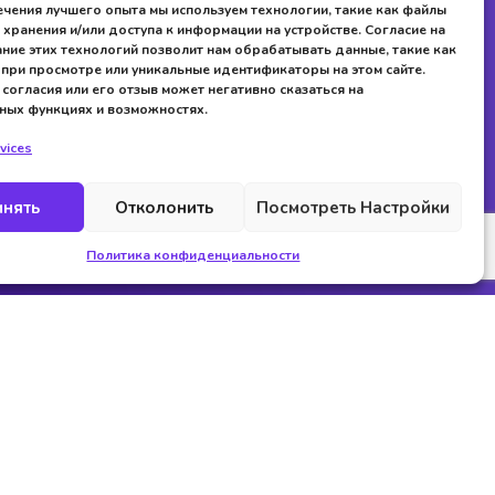
чения лучшего опыта мы используем технологии, такие как файлы
я хранения и/или доступа к информации на устройстве. Согласие на
ние этих технологий позволит нам обрабатывать данные, такие как
при просмотре или уникальные идентификаторы на этом сайте.
 согласия или его отзыв может негативно сказаться на
ных функциях и возможностях.
vices
ги
нять
Отколонить
Посмотреть Настройки
тов
Политика конфиденциальности
Cookie Policy (EU)
айтов