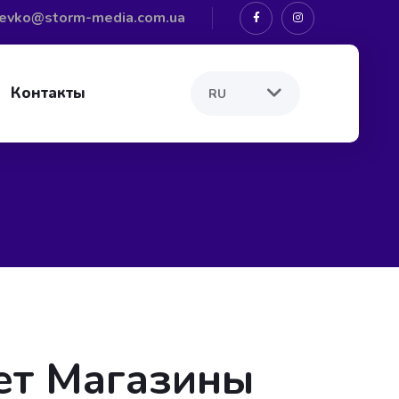
levko@storm-media.com.ua
Контакты
ет Магазины