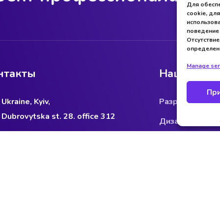
Для обеспе
cookie, дл
использова
поведение 
Отсутствие
определен
Manage ser
нтакты
Наши услу
При
Ukraine, Kyiv,
Разработка сай
Dubrovytska st. 28. office 312
Дизайн сайтов
elevko@storm-media.com.ua
Продвижение с
+38 (099) 130 57 02