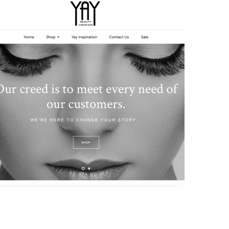
Создание интернет магазина
биологических добавок и природной
косметики “Рослина Карпат”
ДИЗАЙН
ИНТЕРНЕТ МАГАЗИНЫ
КОРПОРАТИВНЫЕ
САЙТЫ
ПРОМО САЙТЫ
УНИКАЛЬНЫЕ ПРОЕКТЫ
Основной задачей проекта было
создать интернет магазин, который
будет
Создание интернет магазина бьюти
продуктов