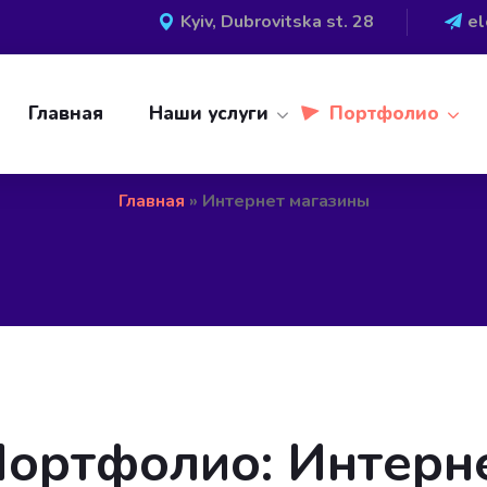
Kyiv, Dubrovitska st. 28
e
Главная
Наши услуги
Портфолио
Главная
»
Интернет магазины
Портфолио:
Интерн