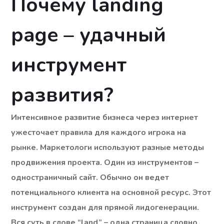
Почему landing
строительству,
магазина
page – удачный
ремонту и
биологических
дизайну
добавок и
инструмент
помещений в
природной
Киеве
косметики
развития?
“Рослина Карпат”
Интенсивное развитие бизнеса через интернет
ужесточает правила для каждого игрока на
рынке. Маркетологи используют разные методы
продвижения проекта. Один из инструментов –
одностраничный сайт. Обычно он ведет
потенциального клиента на основной ресурс. Этот
инструмент создан для прямой лидогенерации.
Вся суть в слове “land” – одна страница словно