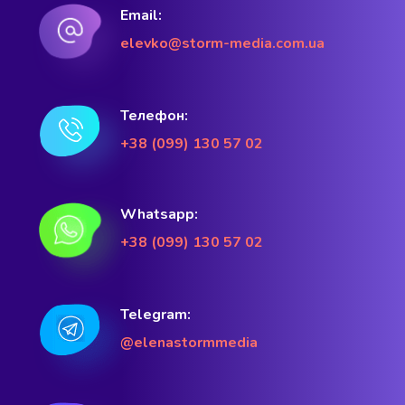
Email:
elevko@storm-media.com.ua
Телефон:
+38 (099) 130 57 02
Whatsapp:
+38 (099) 130 57 02
Telegram:
@elenastormmedia