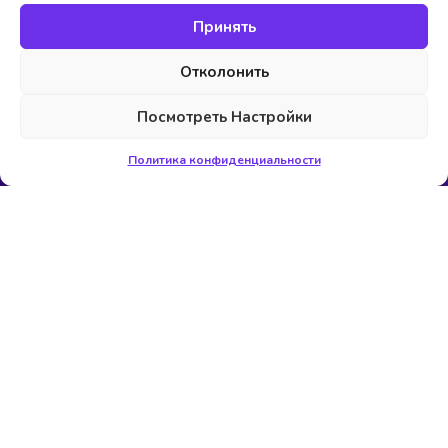
Dubrovytska st. 28. office 312
Принять
elevko@storm-media.com.ua
Отколонить
+38 (099) 130 57 02
Посмотреть Настройки
Наши услуги
Политика конфиденциальности
Разработка сайтов
Дизайн сайтов
Продвижение сайтов