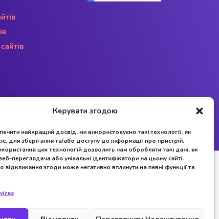
йтів
ів
сайтів
Керувати згодою
ечити найкращий досвід, ми використовуємо такі технології, як
Copyright © 2021 All Rights Reserved.
ie, для зберігання та/або доступу до інформації про пристрій.
икористання цих технологій дозволить нам обробляти такі дані, як
веб-переглядача або унікальні ідентифікатори на цьому сайті.
о відкликання згоди може негативно вплинути на певні функції та
vices