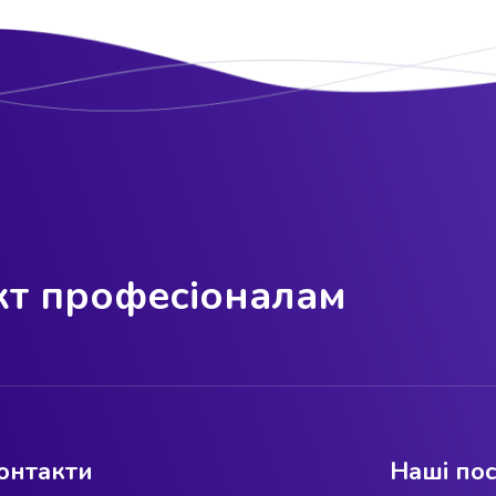
ект професіоналам
онтакти
Наші по