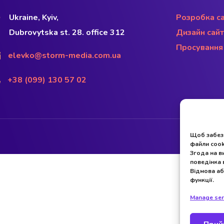
Ukraine, Kyiv,
Розробка са
Dubrovytska st. 28. office 312
Дизайн сайт
Просування 
elevko@storm-media.com.ua
+38 (099) 130 57 02
Щоб забезп
файли cook
Згода на в
поведінка 
Відмова аб
функції.
Manage ser