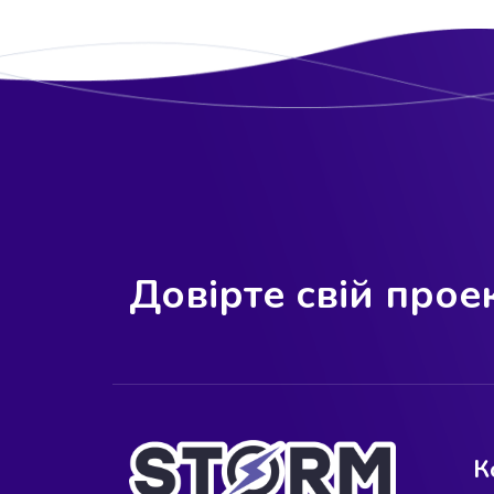
Довірте свій про
К