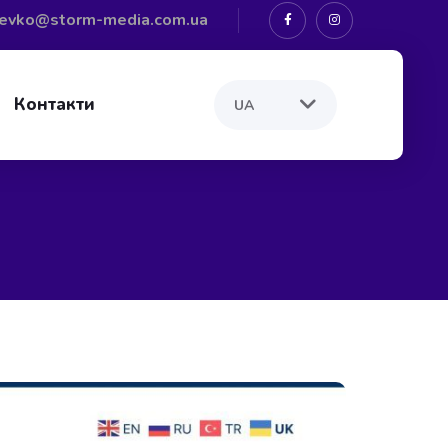
levko@storm-media.com.ua
Контакти
огістичної компанії