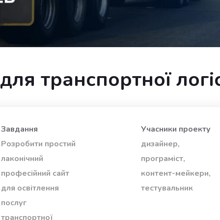
для транспортної логі
Завдання
Учасники проекту
Розробити простий
дизайнер,
лаконічний
програміст,
професійний сайт
контент-мейкери,
для освітлення
тестувальник
послуг
транспортної