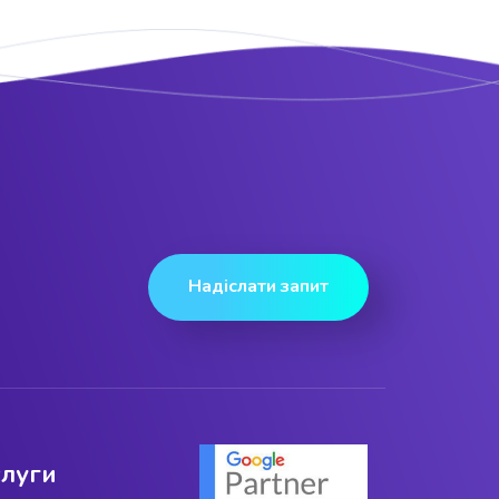
Надіслати запит
слуги