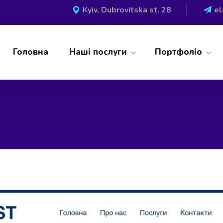
Kyiv, Dubrovitska st. 28
e
Головна
Наші послуги
Портфоліо
»
Інтернет магазини
»
Створення сайту для транспортної л